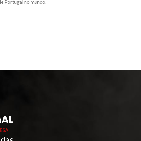
 de Portugal no mundo.
ESA
 das