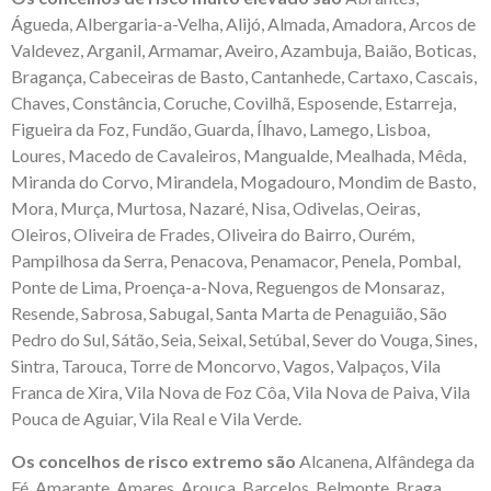
Águeda, Albergaria-a-Velha, Alijó, Almada, Amadora, Arcos de
Valdevez, Arganil, Armamar, Aveiro, Azambuja, Baião, Boticas,
Bragança, Cabeceiras de Basto, Cantanhede, Cartaxo, Cascais,
Chaves, Constância, Coruche, Covilhã, Esposende, Estarreja,
Figueira da Foz, Fundão, Guarda, Ílhavo, Lamego, Lisboa,
Loures, Macedo de Cavaleiros, Mangualde, Mealhada, Mêda,
Miranda do Corvo, Mirandela, Mogadouro, Mondim de Basto,
Mora, Murça, Murtosa, Nazaré, Nisa, Odivelas, Oeiras,
Oleiros, Oliveira de Frades, Oliveira do Bairro, Ourém,
Pampilhosa da Serra, Penacova, Penamacor, Penela, Pombal,
Ponte de Lima, Proença-a-Nova, Reguengos de Monsaraz,
Resende, Sabrosa, Sabugal, Santa Marta de Penaguião, São
Pedro do Sul, Sátão, Seia, Seixal, Setúbal, Sever do Vouga, Sines,
Sintra, Tarouca, Torre de Moncorvo, Vagos, Valpaços, Vila
Franca de Xira, Vila Nova de Foz Côa, Vila Nova de Paiva, Vila
Pouca de Aguiar, Vila Real e Vila Verde.
Os concelhos de risco extremo são
Alcanena, Alfândega da
Fé, Amarante, Amares, Arouca, Barcelos, Belmonte, Braga,