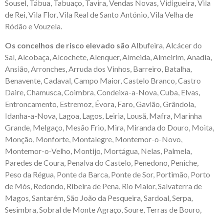
Sousel, Tábua, Tabuaço, Tavira, Vendas Novas, Vidigueira, Vila
de Rei, Vila Flor, Vila Real de Santo António, Vila Velha de
Ródão e Vouzela.
Os concelhos de risco elevado são
Albufeira, Alcácer do
Sal, Alcobaça, Alcochete, Alenquer, Almeida, Almeirim, Anadia,
Ansião, Arronches, Arruda dos Vinhos, Barreiro, Batalha,
Benavente, Cadaval, Campo Maior, Castelo Branco, Castro
Daire, Chamusca, Coimbra, Condeixa-a-Nova, Cuba, Elvas,
Entroncamento, Estremoz, Évora, Faro, Gavião, Grândola,
Idanha-a-Nova, Lagoa, Lagos, Leiria, Lousã, Mafra, Marinha
Grande, Melgaço, Mesão Frio, Mira, Miranda do Douro, Moita,
Monção, Monforte, Montalegre, Montemor-o-Novo,
Montemor-o-Velho, Montijo, Mortágua, Nelas, Palmela,
Paredes de Coura, Penalva do Castelo, Penedono, Peniche,
Peso da Régua, Ponte da Barca, Ponte de Sor, Portimão, Porto
de Mós, Redondo, Ribeira de Pena, Rio Maior, Salvaterra de
Magos, Santarém, São João da Pesqueira, Sardoal, Serpa,
Sesimbra, Sobral de Monte Agraço, Soure, Terras de Bouro,