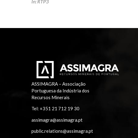
In: RTP3
ASSIMAGRA – Associação
Portuguesa da Indústria dos
Recursos Minerais
Tel:
+351 21 712 19 30
assimagra@assimagra.pt
public.relations@assimagra.pt