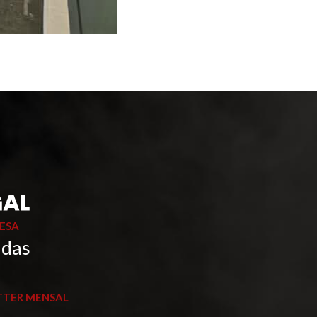
ESA
 das
TTER MENSAL