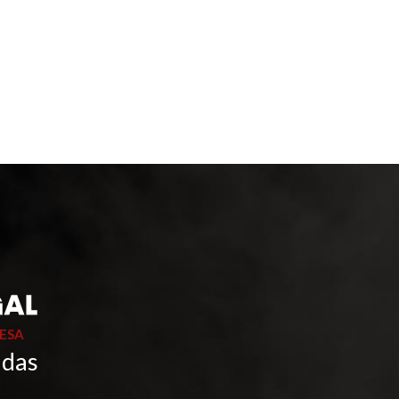
ESA
 das