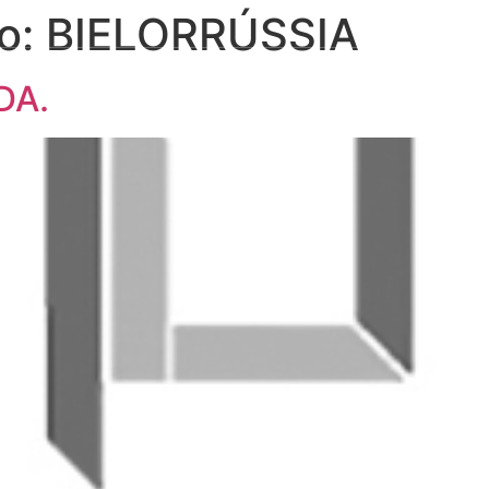
do:
BIELORRÚSSIA
OLSA DE FORNECEDORES
PUBLICAÇÕES
PROJETOS
DA.