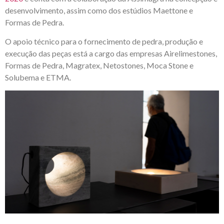
desenvolvimento, assim como dos estúdios Maettone e
Formas de Pedra.
O apoio técnico para o fornecimento de pedra, produção e
execução das peças está a cargo das empresas Airelimestones,
Formas de Pedra, Magratex, Netostones, Moca Stone e
Solubema e ETMA.