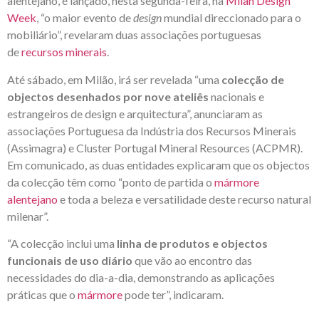
alentejano, é lançado, nesta segunda-feira, na
Milan Design
Week
, “o maior evento de
design
mundial direccionado para o
mobiliário”, revelaram duas associações portuguesas
de
recursos minerais
.
Até sábado, em Milão, irá ser revelada “uma
colecção de
objectos desenhados por nove ateliês
nacionais e
estrangeiros de design e arquitectura”, anunciaram as
associações Portuguesa da Indústria dos Recursos Minerais
(Assimagra) e Cluster Portugal Mineral Resources (ACPMR).
Em comunicado, as duas entidades explicaram que os objectos
da colecção têm como “ponto de partida o
mármore
alentejano
e toda a beleza e versatilidade deste recurso natural
milenar”.
“A colecção inclui uma
linha de produtos e objectos
funcionais de uso diário
que vão ao encontro das
necessidades do dia-a-dia, demonstrando as aplicações
práticas que o
mármore
pode ter”, indicaram.