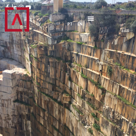
PT
EN