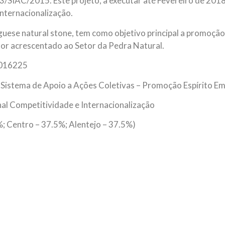
/SIAC/2015. Este projeto, a executar até Fevereiro de 2018
nternacionalização.
guese natural stone, tem como objetivo principal a promoção
lor acrescentado ao Setor da Pedra Natural.
-016225
 Sistema de Apoio a Ações Coletivas – Promoção Espírito Em
l Competitividade e Internacionalização
%; Centro – 37.5%; Alentejo – 37.5%)