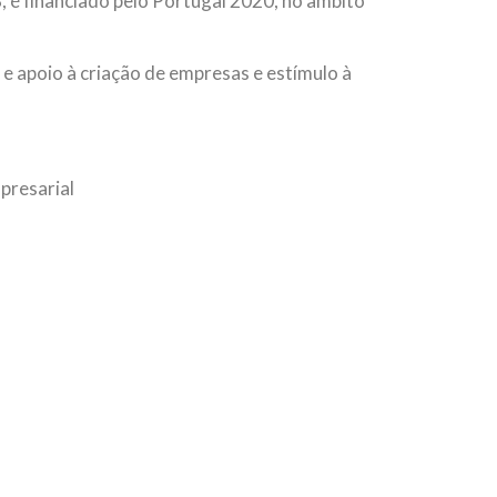
, é financiado pelo Portugal 2020, no âmbito
 e apoio à criação de empresas e estímulo à
presarial