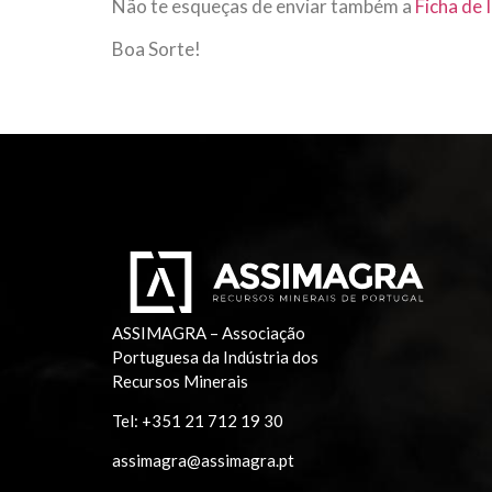
Não te esqueças de enviar também a
Ficha de 
Boa Sorte!
ASSIMAGRA – Associação
Portuguesa da Indústria dos
Recursos Minerais
Tel:
+351 21 712 19 30
assimagra@assimagra.pt