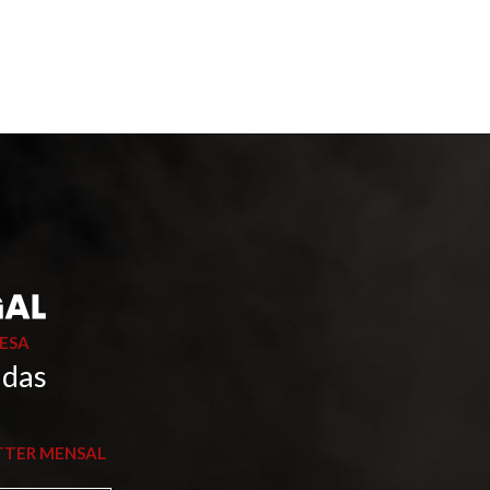
ESA
 das
TTER MENSAL