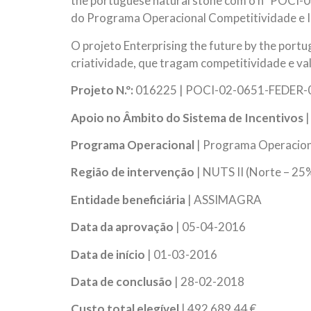
the portuguese natural stone com o nº POCI-03
do Programa Operacional Competitividade e I
O projeto Enterprising the future by the portu
criatividade, que tragam competitividade e va
Projeto N.º:
016225 | POCI-02-0651-FEDER
Apoio no Âmbito do Sistema de Incentivos
|
Programa Operacional
| Programa Operaciona
Região de intervenção
| NUTS II (Norte – 25
Entidade beneficiária
| ASSIMAGRA
Data da aprovação
| 05-04-2016
Data de início
| 01-03-2016
Data de conclusão
| 28-02-2018
Custo total elegível
| 492 689,44 €