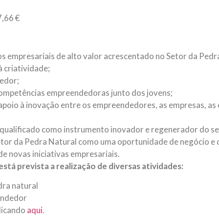
7,66 €
os empresariais de alto valor acrescentado no Setor da Pedr
 criatividade;
edor;
competências empreendedoras junto dos jovens;
apoio à inovação entre os empreendedores, as empresas, as 
alificado como instrumento inovador e regenerador do set
Setor da Pedra Natural como uma oportunidade de negócio e 
e novas iniciativas empresariais.
stá prevista a realização de diversas atividades:
ra natural
endedor
clicando
aqui
.