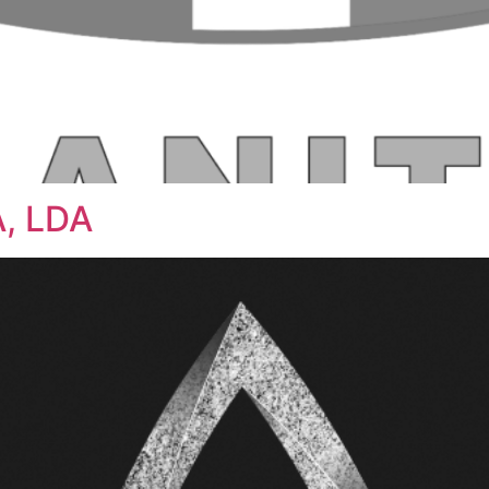
, LDA