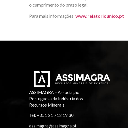
o cumprimento do prazo legal.
Para mais informações:
www.relatoriounico.pt
ASSIMAGRA – Associação
Portuguesa da Indústria dos
Recursos Minerais
Tel:
+351 21 712 19 30
assimagra@assimagra.pt