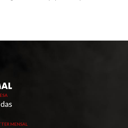
ESA
 das
TTER MENSAL