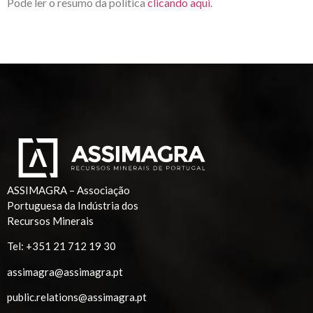
Pode ler o resumo da política
clicando aqui
.
ASSIMAGRA – Associação
Portuguesa da Indústria dos
Recursos Minerais
Tel:
+351 21 712 19 30
assimagra@assimagra.pt
public.relations@assimagra.pt