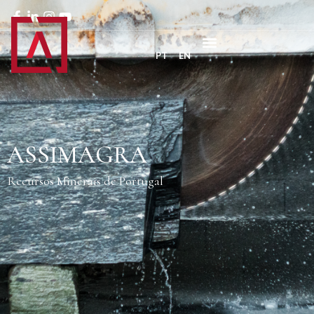
PT
EN
ASSIMAGRA
Recursos Minerais de Portugal