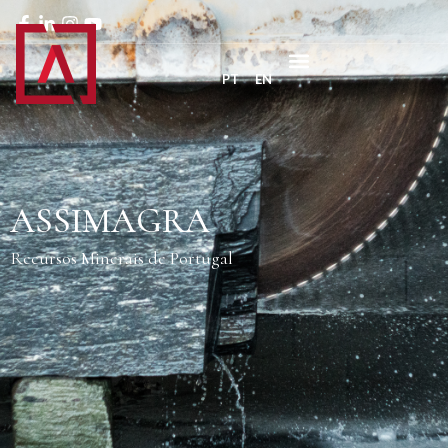
PT
EN
ASSIMAGRA
Recursos Minerais de Portugal