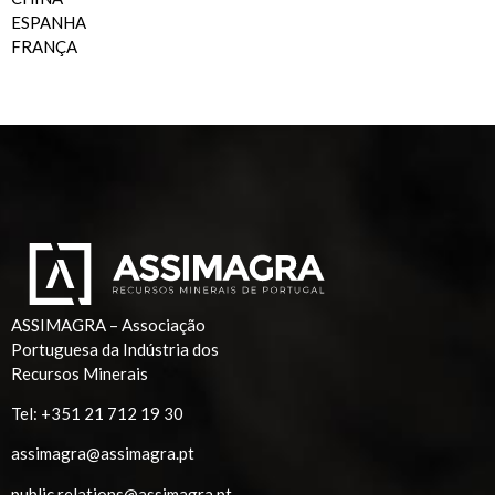
ESPANHA
FRANÇA
ASSIMAGRA – Associação
Portuguesa da Indústria dos
Recursos Minerais
Tel:
+351 21 712 19 30
assimagra@assimagra.pt
public.relations@assimagra.pt