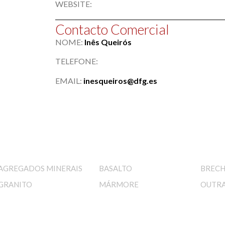
WEBSITE:
Contacto Comercial
NOME:
Inês Queirós
TELEFONE:
EMAIL:
inesqueiros@dfg.es
AGREGADOS MINERAIS
BASALTO
BREC
GRANITO
MÁRMORE
OUTR