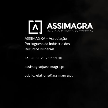
ASSIMAGRA – Associação
Portuguesa da Indústria dos
Recursos Minerais
Tel:
+351 21 712 19 30
assimagra@assimagra.pt
public.relations@assimagra.pt