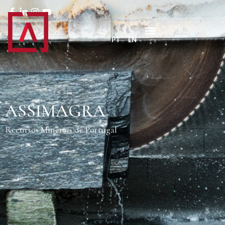
PT
EN
ASSIMAGRA
Recursos Minerais de Portugal