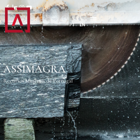
PT
EN
ASSIMAGRA
Recursos Minerais de Portugal