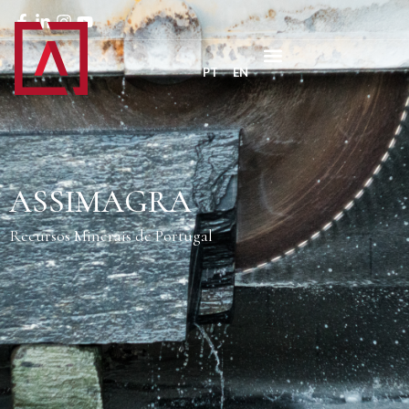
PT
EN
ASSIMAGRA
Recursos Minerais de Portugal