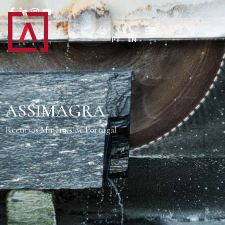
PT
EN
ASSIMAGRA
Recursos Minerais de Portugal