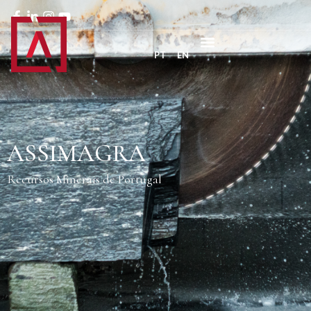
PT
EN
ASSIMAGRA
Recursos Minerais de Portugal