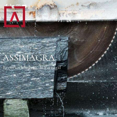
PT
EN
ASSIMAGRA
Recursos Minerais de Portugal