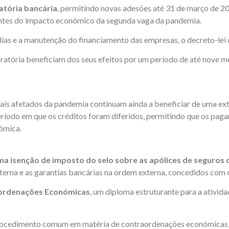
atória bancária
, permitindo novas adesões até 31 de março de 202
entes do impacto económico da segunda vaga da pandemia.
ias e a manutenção do financiamento das empresas, o decreto-lei 
ratória beneficiam dos seus efeitos por um período de até nove me
ais afetados da pandemia continuam ainda a beneficiar de uma ext
eríodo em que os créditos foram diferidos, permitindo que os pag
ómica.
ma isenção de imposto do selo sobre as apólices de seguros 
xterna e as garantias bancárias na ordem externa, concedidos com 
aordenações Económicas
, um diploma estruturante para a ativi
rocedimento comum em matéria de contraordenações económicas, 