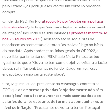
pelo Estado –, os portugueses vão ter um corte no poder de
compra.
O líder do PSD, Rui Rio,
atacou o PS por “adotar uma política
de austeridade”
, dado que “não vai adaptar os salários ao nível
da inflação”, incluindo o salário mínimo (
a promessa mantém-se
nos 750 euros em 2023
), acusando até os socialistas de
mandarem as promessas eleitorais “às malvas” logo no início
do mandato. Após conhecer as linhas gerais do OE2022, o
novo líder parlamentar do PSD, Paulo Mota Pinto, atestou
igualmente que o “Governo tem como objetivo evitar a criação
da espiral inflacionista, mas no fundo há aqui um regresso
encapotado a uma certa austeridade”.
Ora, Miguel Goulão, presidente da Assimagra, contesta ao
ECO que
as empresas privadas “objetivamente não têm
condições” para fazer aumentos mais acentuados dos
salários durante este ano, de forma a acompanhar este
nível de inflação.
“Precisamos de voltar a ter em Portugal