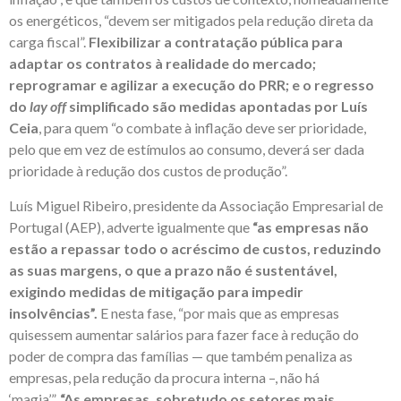
os energéticos, “devem ser mitigados pela redução direta da
carga fiscal”.
Flexibilizar a contratação pública para
adaptar os contratos à realidade do mercado;
reprogramar e agilizar a execução do PRR; e o regresso
do
lay off
simplificado são medidas apontadas por Luís
Ceia
, para quem “o combate à inflação deve ser prioridade,
pelo que em vez de estímulos ao consumo, deverá ser dada
prioridade à redução dos custos de produção”.
Luís Miguel Ribeiro, presidente da Associação Empresarial de
Portugal (AEP), adverte igualmente que
“as empresas não
estão a repassar todo o acréscimo de custos, reduzindo
as suas margens, o que a prazo não é sustentável,
exigindo medidas de mitigação para impedir
insolvências”.
E nesta fase, “por mais que as empresas
quisessem aumentar salários para fazer face à redução do
poder de compra das famílias — que também penaliza as
empresas, pela redução da procura interna –, não há
‘magia’”.
“As empresas, sobretudo os setores mais