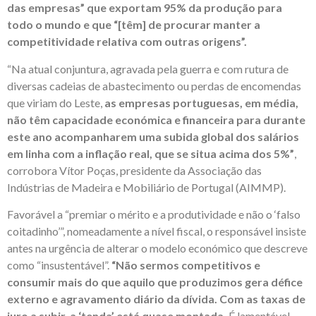
das empresas” que exportam 95% da produção para
todo o mundo e que “[têm] de procurar manter a
competitividade relativa com outras origens”.
“Na atual conjuntura, agravada pela guerra e com rutura de
diversas cadeias de abastecimento ou perdas de encomendas
que viriam do Leste,
as empresas portuguesas, em média,
não têm capacidade económica e financeira para durante
este ano acompanharem uma subida global dos salários
em linha com a inflação real, que se situa acima dos 5%”
,
corrobora Vítor Poças, presidente da Associação das
Indústrias de Madeira e Mobiliário de Portugal (AIMMP).
Favorável a “premiar o mérito e a produtividade e não o ‘falso
coitadinho’”, nomeadamente a nível fiscal, o responsável insiste
antes na urgência de alterar o modelo económico que descreve
como “insustentável”.
“Não sermos competitivos e
consumir mais do que aquilo que produzimos gera défice
externo e agravamento diário da dívida. Com as taxas de
juro a subir, a ‘tenda’ está quase montada.
É lamentável