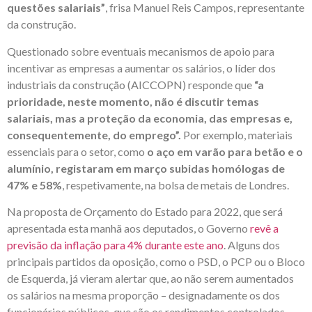
questões salariais”
, frisa Manuel Reis Campos, representante
da construção.
Questionado sobre eventuais mecanismos de apoio para
incentivar as empresas a aumentar os salários, o líder dos
industriais da construção (AICCOPN) responde que
“a
prioridade, neste momento, não é discutir temas
salariais, mas a proteção da economia, das empresas e,
consequentemente, do emprego”.
Por exemplo, materiais
essenciais para o setor, como
o aço em varão para betão e o
alumínio, registaram em março subidas homólogas de
47% e 58%
, respetivamente, na bolsa de metais de Londres.
Na proposta de Orçamento do Estado para 2022, que será
apresentada esta manhã aos deputados, o Governo
revê a
previsão da inflação para 4% durante este ano
. Alguns dos
principais partidos da oposição, como o PSD, o PCP ou o Bloco
de Esquerda, já vieram alertar que, ao não serem aumentados
os salários na mesma proporção – designadamente os dos
funcionários públicos, que são os rendimentos controlados